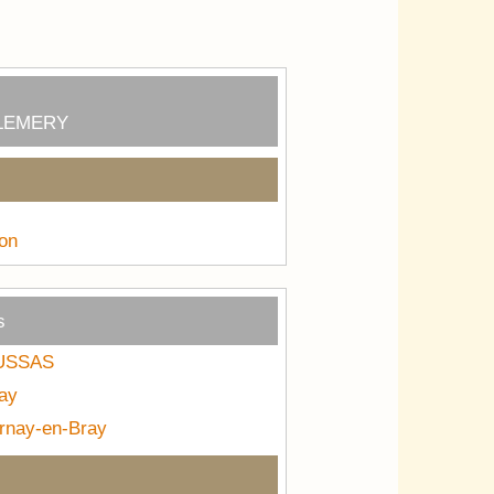
LEMERY
on
s
OUSSAS
ay
rnay-en-Bray