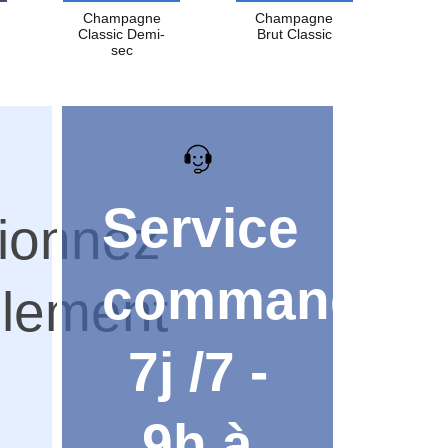
Champagne
Champagne
Classic Demi-
Brut Classic
sec
Service
ionnez
commandes
llement
7j /7 -
9h à