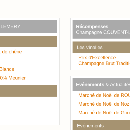
-LEMERY
Récompenses
Champagne COUVENT-
Les vinalies
t de chêne
Prix d'Excellence
Champagne Brut Traditi
Blancs
00% Meunier
Evénements
& Actualité
Marché de Noël de R
Marché de Noël de Noz
Marché de Noël de Gou
Evénements