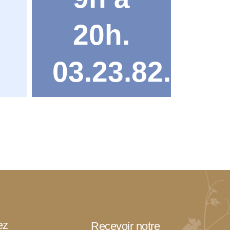
20h.
03.23.82.32.6
ez
Recevoir notre