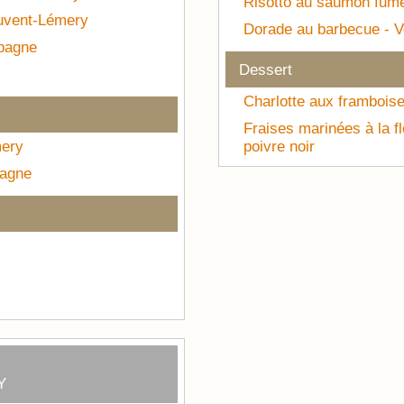
Risotto au saumon fum
uvent-Lémery
Dorade au barbecue - 
mpagne
Dessert
Charlotte aux frambois
Fraises marinées à la fl
ery
poivre noir
pagne
Y