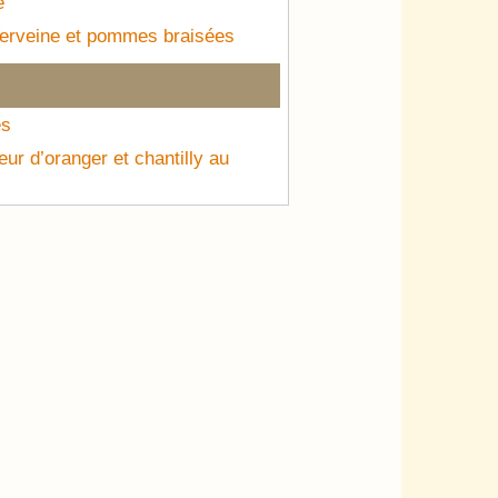
é
Verveine et pommes braisées
es
eur d’oranger et chantilly au