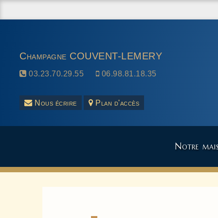
Champagne COUVENT-LEMERY
03.23.70.29.55
06.98.81.18.35
Nous écrire
Plan d'accès
Notre mai