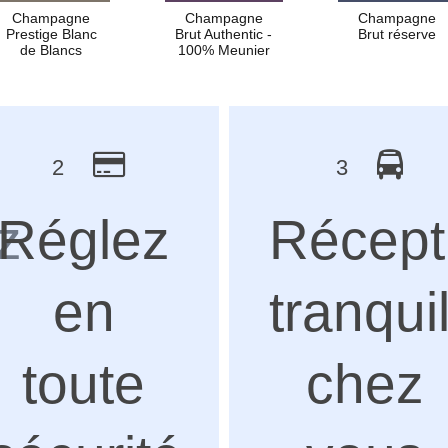
Champagne
Champagne
Champagne
Prestige Blanc
Brut Authentic -
Brut réserve
de Blancs
100% Meunier
2
3
z
Réglez
Récept
en
tranqui
toute
chez