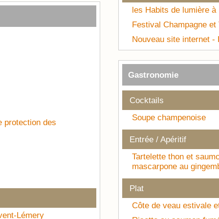
les Habits de lumière à
Festival Champagne et 
Nouveau site internet -
Gastronomie
Cocktails
Soupe champenoise
de protection des
Entrée / Apéritif
Tartelette thon et saum
mascarpone au gingemb
Plat
Côte de veau estivale 
vent-Lémery