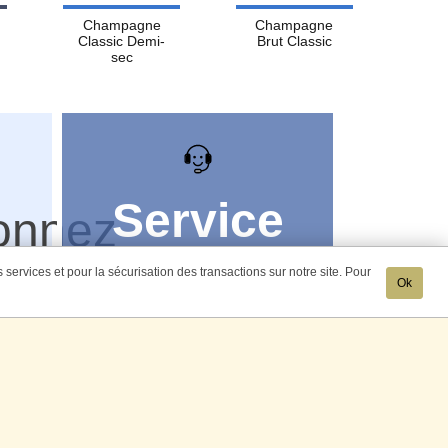
Champagne
Champagne
Classic Demi-
Brut Classic
sec
Service
onnez
commandes
lement
services et pour la sécurisation des transactions sur notre site. Pour
Ok
7j /7 -
9h à