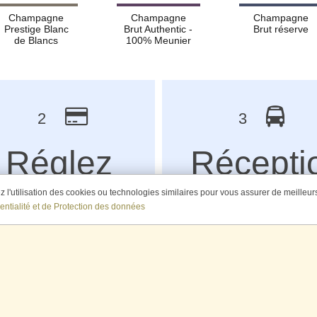
Champagne
Champagne
Champagne
Prestige Blanc
Brut Authentic -
Brut réserve
de Blancs
100% Meunier
2
3
Réglez
Récepti
en toute
tranquil
l'utilisation des cookies ou technologies similaires pour vous assurer de meilleurs 
entialité et de Protection des données
sécurité
chez
vous