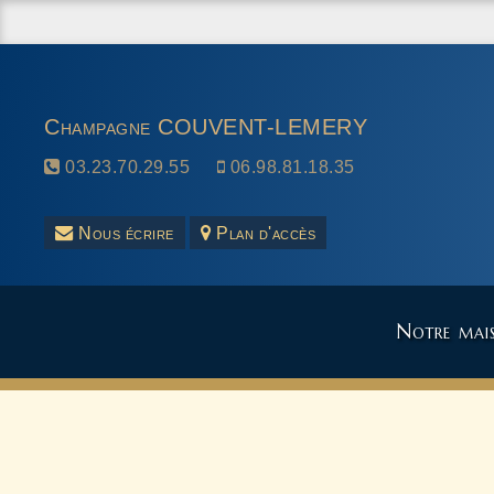
Champagne COUVENT-LEMERY
03.23.70.29.55
06.98.81.18.35
Nous écrire
Plan d'accès
Notre mai