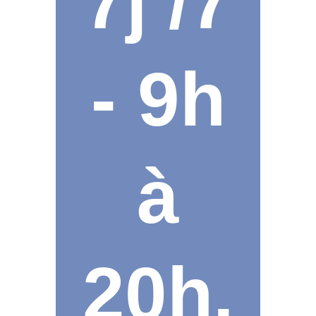
7j /7
- 9h
à
20h.