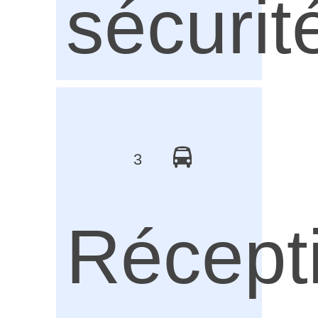
sécurit
3
Récept