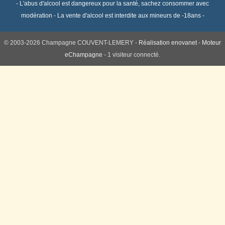
- L'abus d'alcool est dangereux pour la santé, sachez consommer avec
modération - La vente d'alcool est interdite aux mineurs de -18ans -
© 2003-2026 Champagne COUVENT-LEMERY -
Réalisation enovanet
-
Moteur
eChampagne
- 1 visiteur connecté.