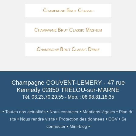
Champagne Brut Classic
Champagne Brut Classic Magnum
Champagne Brut Classic Demie
Champagne COUVENT-LEMERY
-
47 rue
Kennedy
02850
TRELOU-sur-MARNE
Tél. 03.23.70.29.55
- Mob. : 06.98.81.18.35
•
Toutes nos actualités
•
Nous contacter
•
Mentions légales
•
Plan du
site
•
Nous rendre visite
•
Protection des données
•
CGV
•
Se
connecter
•
Mini-blog
•