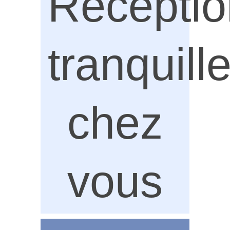
Récepti
tranquil
chez
vous