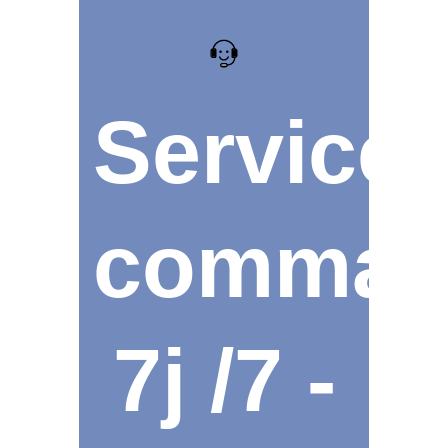
Service
comman
7j /7 -